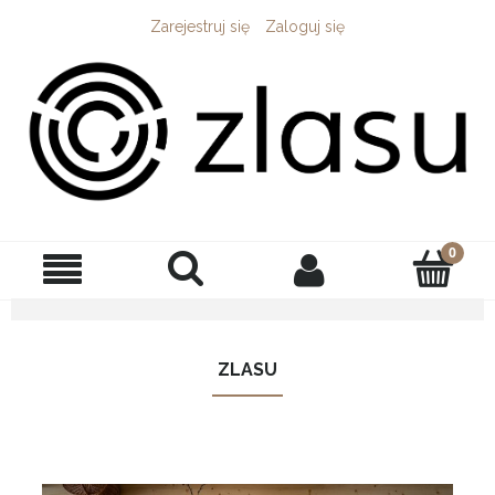
Zarejestruj się
Zaloguj się
ZLASU